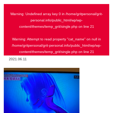
Warning
: Undefined array key 0 in
/home/gritpersonal/grit-
personal.info/public_html/wp/wp-
content/themes/temp_grit/single.php
on line
21
Warning
: Attempt to read property "cat_name" on null in
/home/gritpersonal/grit-personal.info/public_html/wp/wp-
content/themes/temp_grit/single.php
on line
21
2021.06.11