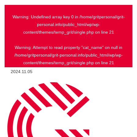
Warning
: Undefined array key 0 in
/home/gritpersonal/grit-
personal.info/public_html/wp/wp-
content/themes/temp_grit/single.php
on line
21
Warning
: Attempt to read property "cat_name" on null in
/home/gritpersonal/grit-personal.info/public_html/wp/wp-
content/themes/temp_grit/single.php
on line
21
2024.11.05