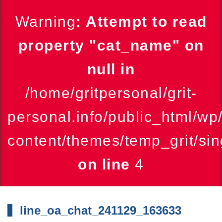
Warning
: Attempt to read
property "cat_name" on
null in
/home/gritpersonal/grit-
personal.info/public_html/wp
content/themes/temp_grit/sin
on line
4
line_oa_chat_241129_163633