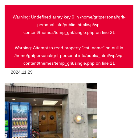
Warning
: Undefined array key 0 in
/home/gritpersonal/grit-
personal.info/public_html/wp/wp-
content/themes/temp_grit/single.php
on line
21
Warning
: Attempt to read property "cat_name" on null in
/home/gritpersonal/grit-personal.info/public_html/wp/wp-
content/themes/temp_grit/single.php
on line
21
2024.11.29