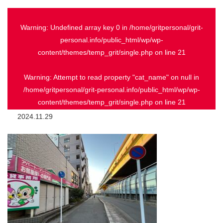
Warning
: Undefined array key 0 in
/home/gritpersonal/grit-
personal.info/public_html/wp/wp-
content/themes/temp_grit/single.php
on line
21
Warning
: Attempt to read property "cat_name" on null in
/home/gritpersonal/grit-personal.info/public_html/wp/wp-
content/themes/temp_grit/single.php
on line
21
2024.11.29