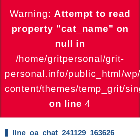
Warning
: Attempt to read
property "cat_name" on
null in
/home/gritpersonal/grit-
personal.info/public_html/wp
content/themes/temp_grit/sin
on line
4
line_oa_chat_241129_163626