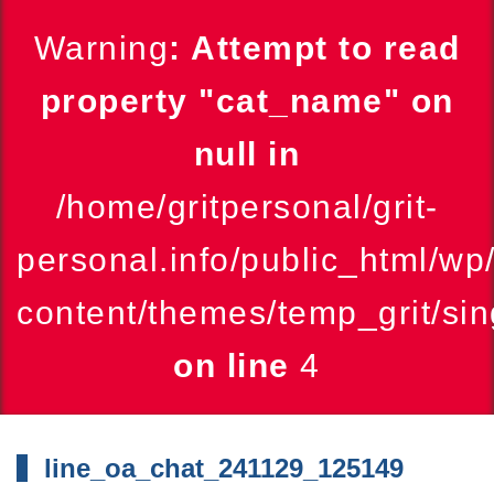
Warning
: Attempt to read
property "cat_name" on
null in
/home/gritpersonal/grit-
personal.info/public_html/wp
content/themes/temp_grit/sin
on line
4
line_oa_chat_241129_125149