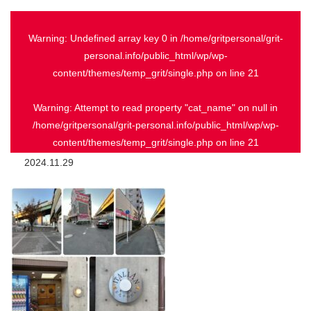
Warning
: Undefined array key 0 in
/home/gritpersonal/grit-
personal.info/public_html/wp/wp-
content/themes/temp_grit/single.php
on line
21
Warning
: Attempt to read property "cat_name" on null in
/home/gritpersonal/grit-personal.info/public_html/wp/wp-
content/themes/temp_grit/single.php
on line
21
2024.11.29