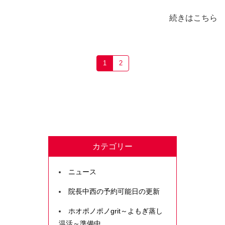
続きはこちら
1
2
カテゴリー
ニュース
院長中西の予約可能日の更新
ホオポノポノgrit～よもぎ蒸し
温活～準備中