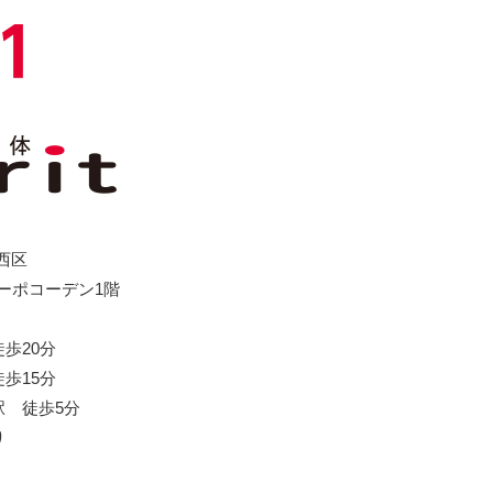
市西区
コーポコーデン1階
歩20分
歩15分
 徒歩5分
り