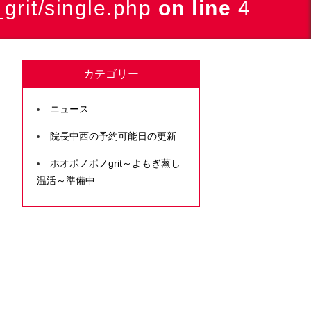
grit/single.php
on line
4
カテゴリー
ニュース
院長中西の予約可能日の更新
ホオポノポノgrit～よもぎ蒸し
温活～準備中