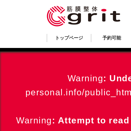
トップページ
予約可能
Warning
: Und
personal.info/public_ht
Warning
: Attempt to rea