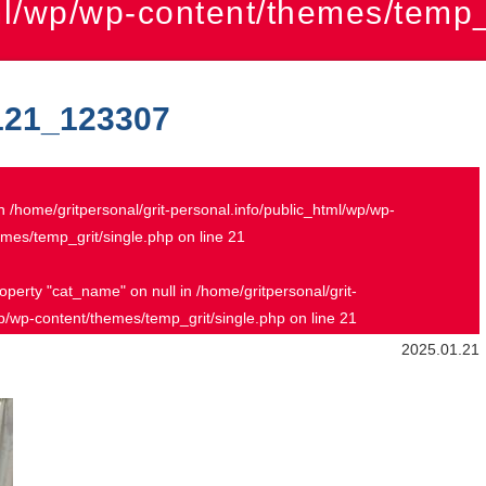
ml/wp/wp-content/themes/temp_
121_123307
in
/home/gritpersonal/grit-personal.info/public_html/wp/wp-
emes/temp_grit/single.php
on line
21
roperty "cat_name" on null in
/home/gritpersonal/grit-
wp/wp-content/themes/temp_grit/single.php
on line
21
2025.01.21