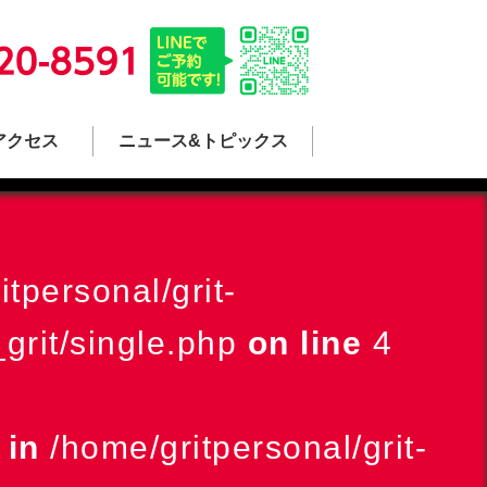
アクセス
ニュース&トピックス
itpersonal/grit-
grit/single.php
on line
4
 in
/home/gritpersonal/grit-