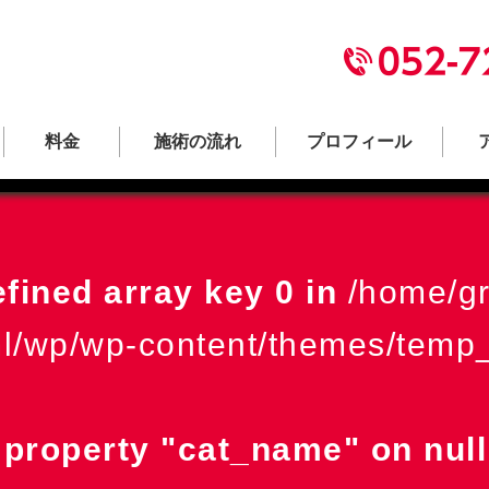
料金
施術の流れ
プロフィール
efined array key 0 in
/home/gr
ml/wp/wp-content/themes/temp_
d property "cat_name" on null