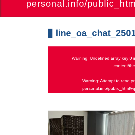
personal.info/public_ht
line_oa_chat_250
Warning
: Undefined array key 0 
content/th
Warning
: Attempt to read p
personal.info/public_html/